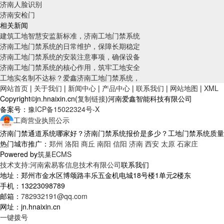
济南人脸识别
济南安检门
相关新闻
建筑工地智慧安监新标准，济南工地门禁系统
济南工地门禁系统的日常维护，保障长期稳定
济南工地门禁系统的安装注意事项，确保设备
济南工地门禁系统的核心作用，筑牢工地安全
工地实名制不达标？爱鑫济南工地门禁系统，
网站首页
|
关于我们
|
新闻中心
|
产品中心
|
联系我们
|
网站地图
|
XML
Copyright©jn.hnaixin.cn(
复制链接
)河南爱鑫智能科技有限公司
备案号：
豫ICP备15022324号-X
工商营业执照公示
济南门禁通道系统哪家好？济南门禁系统报价是多少？工地门禁系统质量怎么样
热门城市推广：
郑州
洛阳
商丘
南阳
信阳
济南
西安
太原
石家庄
Powered by
筑巢ECMS
技术支持:河南索易客信息技术有限公司
联系我们
地址：郑州市金水区博颂路丰乐五金机电城18号楼1单元2楼东
手机：13223098789
邮箱：
782932191@qq.com
网址：jn.hnaixin.cn
一键拨号