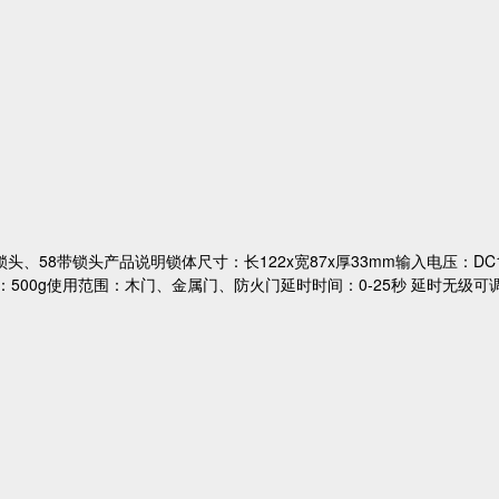
58带锁头产品说明锁体尺寸：长122x宽87x厚33mm输入电压：DC1
%净量：500g使用范围：木门、金属门、防火门延时时间：0-25秒 延时无