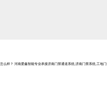
？ 河南爱鑫智能专业承接济南门禁通道系统,济南门禁系统,工地门禁系统,电