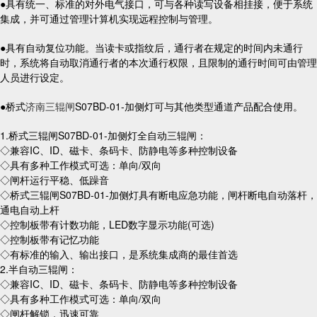
●具有统一、标准的对外电气接口，可与各种读写设备相挂接，便于系统
集成，并可通过管理计算机实现远程控制与管理。
●具有自动复位功能。当读卡或指纹后，通行者在规定的时间内未通行
时，系统将自动取消通行者的本次通行权限，且限制的通行时间可由管理
人员进行设定。
●桥式
济南三辊闸
S07BD-01-加侧灯可与其他类型通道产品配合使用。
1.桥式三辊闸S07BD-01-加侧灯全自动三辊闸：
◇兼容IC、ID、磁卡、条码卡、防静电等多种控制设备
◇具有多种工作模式可选：单向/双向
◇闸杆运行平稳、低躁音
◇桥式三辊闸S07BD-01-加侧灯具有断电应急功能，闸杆断电自动落杆，
通电自动上杆
◇控制板带有计数功能，LED数字显示功能(可选)
◇控制板带有记忆功能
◇有标准的输入、输出接口，是系统集成商的最佳首选
2.半自动三辊闸：
◇兼容IC、ID、磁卡、条码卡、防静电等多种控制设备
◇具有多种工作模式可选：单向/双向
◇闸杆解锁，迅速可靠