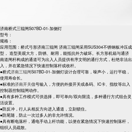
济南桥式三辊闸S07BD-01-加侧灯
型号：
规格：
应用范围：桥式弓形济南三辊闸 济南三辊闸采用SUS304不锈钢板冲压成
型， 造型美观大方，防锈、耐用，能抵抗外力破坏。长方形机箱与通济
南道闸杆构成的通道可为出入人员提供有序文明的通行方式，杜绝非法出
入，并在紧急情况下快速控制落杆或收杆。
●桥式
济南三辊闸
S07BD-01-加侧灯设计合理可靠，噪声小，运行平稳，
使用寿命长。
●标准的
济南开关
信号输入，方便的外接开关或条码、IC卡、指纹等出入
控制器控制辊闸动作。
●具有多种工作模式可供选择，即可单向/双向限流，多种通行方式组合灵
活设置。
●防反冲，行人从相反方向进入通道，立刻锁住。
●防尾随，防止一次过多人的非允许情况。
●具有断电落杆，通电手动上杆功能，以便在紧急情况下快速控制落杆，
组织人员疏散。