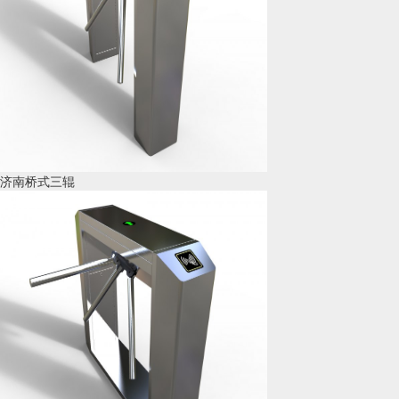
济南桥式三辊