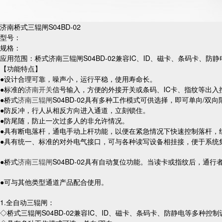
济南桥式三辊闸S04BD-02
型号：
规格：
应用范围：桥式济南三辊闸S04BD-02兼容IC、ID、磁卡、条码卡、防
【功能特点】
●设计合理可靠，噪声小，运行平稳，使用寿命长。
●标准的
济南开关
信号输入，方便的外接开关或条码、IC卡、指纹等出入
●桥式
济南三辊闸
S04BD-02具有多种工作模式可供选择，即可单向/
●防反冲，行人从相反方向进入通道，立刻锁住。
●防尾随，防止一次过多人的非允许情况。
●具有断电落杆，通电手动上杆功能，以便在紧急情况下快速控制落杆，
●具有统一、标准的对外电气接口，可与各种读写设备相挂接，便于系统
●桥式
济南三辊闸
S04BD-02具有自动复位功能。当读卡或指纹后，
●可与其他类型通道产品配合使用。
1.全自动三辊闸：
◇桥式三辊闸S04BD-02兼容IC、ID、磁卡、条码卡、防静电等多种控制