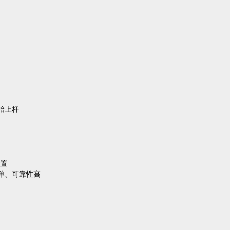
抬上杆
置
简单、可靠性高