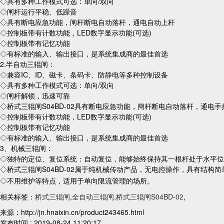
◇具有多种工作模式可选：单向/双向
◇闸杆运行平稳、低躁音
◇具有断电应急功能，闸杆断电自动落杆，通电自动上杆
◇控制板带有计数功能，LED数字显示功能(可选)
◇控制板带有记忆功能
◇有标准的输入、输出接口，是系统集成商的最佳首选
2.半自动三辊闸：
◇兼容IC、ID、磁卡、条码卡、防静电等多种控制设备
◇具有多种工作模式可选：单向/双向
◇闸杆解锁，迅速可靠
◇桥式三辊闸S04BD-02具有断电应急功能，闸杆断电自动落杆，通电手
◇控制板带有计数功能，LED数字显示功能(可选)
◇控制板带有记忆功能
◇有标准的输入、输出接口，是系统集成商的最佳首选
3、机械三辊闸：
◇独特的定位、复位系统：自动复位，能够始终保持其一根杆处于水平位
◇桥式三辊闸S04BD-02属于纯机械传动产品，无电控操作，具有结构
◇不用维护等特点，适用于单向限流管理的场所。
相关标签：
桥式三辊闸
,
全自动三辊闸
,
桥式三辊闸S04BD-02
,
来源：http://jn.hnaixin.cn/product243465.html
发布时间 : 2019-08-24 11:20:17