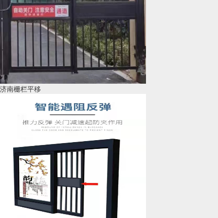
济南栅栏平移