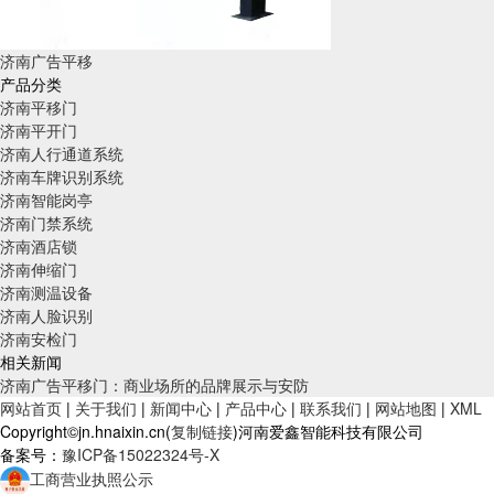
济南广告平移
产品分类
济南平移门
济南平开门
济南人行通道系统
济南车牌识别系统
济南智能岗亭
济南门禁系统
济南酒店锁
济南伸缩门
济南测温设备
济南人脸识别
济南安检门
相关新闻
济南广告平移门：商业场所的品牌展示与安防
网站首页
|
关于我们
|
新闻中心
|
产品中心
|
联系我们
|
网站地图
|
XML
Copyright©jn.hnaixin.cn(
复制链接
)河南爱鑫智能科技有限公司
备案号：
豫ICP备15022324号-X
工商营业执照公示