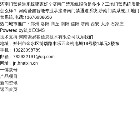
济南门禁通道系统哪家好？济南门禁系统报价是多少？工地门禁系统质量
怎么样？ 河南爱鑫智能专业承接济南门禁通道系统,济南门禁系统,工地门
禁系统,电话:13676936656
热门城市推广：
郑州
洛阳
商丘
南阳
信阳
济南
西安
太原
石家庄
Powered by
筑巢ECMS
技术支持:河南索易客信息技术有限公司
联系我们
地址：郑州市金水区博颂路丰乐五金机电城18号楼1单元2楼东
手机：13223098789
邮箱：
782932191@qq.com
网址：jn.hnaixin.cn
一键拨号
产品项目
新闻资讯
返回首页