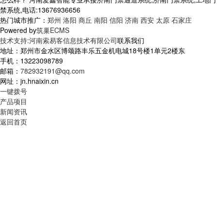
禁系统,电话:13676936656
热门城市推广：
郑州
洛阳
商丘
南阳
信阳
济南
西安
太原
石家庄
Powered by
筑巢ECMS
技术支持:河南索易客信息技术有限公司
联系我们
地址：郑州市金水区博颂路丰乐五金机电城18号楼1单元2楼东
手机：13223098789
邮箱：
782932191@qq.com
网址：jn.hnaixin.cn
一键拨号
产品项目
新闻资讯
返回首页