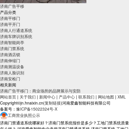
济南广告平移
产品分类
济南平移门
济南平开门
济南人行通道系统
济南车牌识别系统
济南智能岗亭
济南门禁系统
济南酒店锁
济南伸缩门
济南测温设备
济南人脸识别
济南安检门
相关新闻
济南广告平移门：商业场所的品牌展示与安防
网站首页
|
关于我们
|
新闻中心
|
产品中心
|
联系我们
|
网站地图
|
XML
Copyright©jn.hnaixin.cn(
复制链接
)河南爱鑫智能科技有限公司
备案号：
豫ICP备15022324号-X
工商营业执照公示
济南门禁通道系统哪家好？济南门禁系统报价是多少？工地门禁系统质量
怎么样？ 河南爱鑫智能专业承接济南门禁通道系统,济南门禁系统,工地门