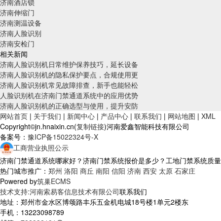
济南酒店锁
济南伸缩门
济南测温设备
济南人脸识别
济南安检门
相关新闻
济南人脸识别机日常维护保养技巧，延长设备
济南人脸识别机的隐私保护要点，合规使用更
济南人脸识别机常见故障排查，新手也能轻松
人脸识别机在济南门禁通道系统中的应用优势
济南人脸识别机的正确选型与使用，提升安防
网站首页
|
关于我们
|
新闻中心
|
产品中心
|
联系我们
|
网站地图
|
XML
Copyright©jn.hnaixin.cn(
复制链接
)河南爱鑫智能科技有限公司
备案号：
豫ICP备15022324号-X
工商营业执照公示
济南门禁通道系统哪家好？济南门禁系统报价是多少？工地门禁系统质量怎么样
热门城市推广：
郑州
洛阳
商丘
南阳
信阳
济南
西安
太原
石家庄
Powered by
筑巢ECMS
技术支持:河南索易客信息技术有限公司
联系我们
地址：郑州市金水区博颂路丰乐五金机电城18号楼1单元2楼东
手机：13223098789