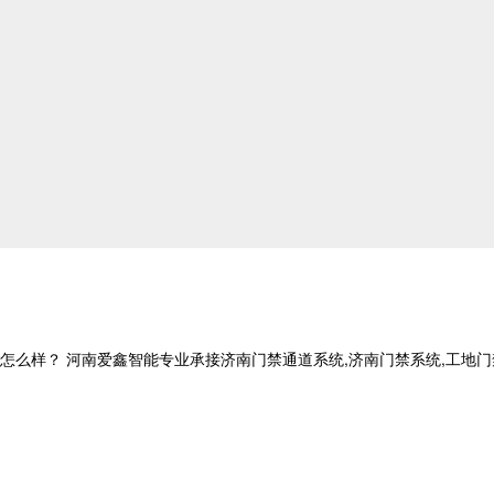
？ 河南爱鑫智能专业承接济南门禁通道系统,济南门禁系统,工地门禁系统,电