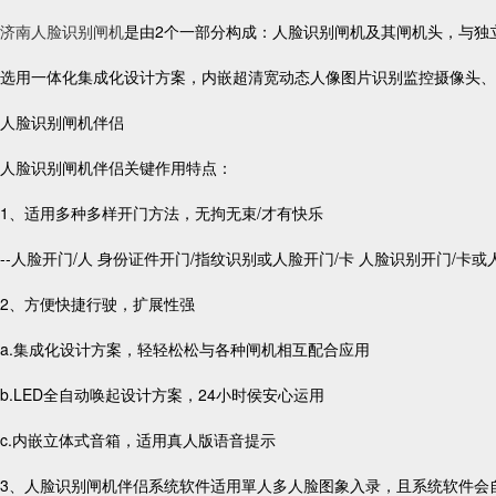
济南人脸识别闸机
是由2个一部分构成：人脸识别闸机及其闸机头，与独
选用一体化集成化设计方案，内嵌超清宽动态人像图片识别监控摄像头、
人脸识别闸机伴侣
人脸识别闸机伴侣关键作用特点：
1、适用多种多样开门方法，无拘无束/才有快乐
--人脸开门/人 身份证件开门/指纹识别或人脸开门/卡 人脸识别开门/卡或
2、方便快捷行驶，扩展性强
a.集成化设计方案，轻轻松松与各种闸机相互配合应用
b.LED全自动唤起设计方案，24小时侯安心运用
c.内嵌立体式音箱，适用真人版语音提示
3、人脸识别闸机伴侣系统软件适用單人多人脸图象入录，且系统软件会