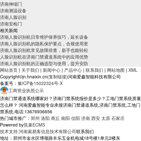
济南伸缩门
济南测温设备
济南人脸识别
济南安检门
相关新闻
济南人脸识别机日常维护保养技巧，延长设备
济南人脸识别机的隐私保护要点，合规使用更
济南人脸识别机常见故障排查，新手也能轻松
人脸识别机在济南门禁通道系统中的应用优势
济南人脸识别机的正确选型与使用，提升安防
网站首页
|
关于我们
|
新闻中心
|
产品中心
|
联系我们
|
网站地图
|
XML
Copyright©jn.hnaixin.cn(
复制链接
)河南爱鑫智能科技有限公司
备案号：
豫ICP备15022324号-X
工商营业执照公示
济南门禁通道系统哪家好？济南门禁系统报价是多少？工地门禁系统质量
怎么样？ 河南爱鑫智能专业承接济南门禁通道系统,济南门禁系统,工地门
禁系统,电话:13676936656
热门城市推广：
郑州
洛阳
商丘
南阳
信阳
济南
西安
太原
石家庄
Powered by
筑巢ECMS
技术支持:河南索易客信息技术有限公司
联系我们
地址：郑州市金水区博颂路丰乐五金机电城18号楼1单元2楼东