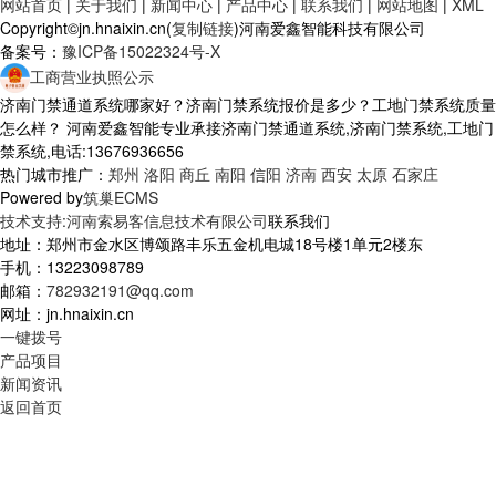
网站首页
|
关于我们
|
新闻中心
|
产品中心
|
联系我们
|
网站地图
|
XML
Copyright©jn.hnaixin.cn(
复制链接
)河南爱鑫智能科技有限公司
备案号：
豫ICP备15022324号-X
工商营业执照公示
济南门禁通道系统哪家好？济南门禁系统报价是多少？工地门禁系统质量
怎么样？ 河南爱鑫智能专业承接济南门禁通道系统,济南门禁系统,工地门
禁系统,电话:13676936656
热门城市推广：
郑州
洛阳
商丘
南阳
信阳
济南
西安
太原
石家庄
Powered by
筑巢ECMS
技术支持:河南索易客信息技术有限公司
联系我们
地址：郑州市金水区博颂路丰乐五金机电城18号楼1单元2楼东
手机：13223098789
邮箱：
782932191@qq.com
网址：jn.hnaixin.cn
一键拨号
产品项目
新闻资讯
返回首页