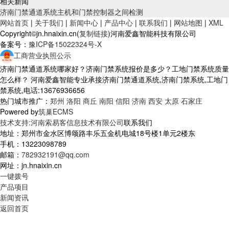
相关新闻
济南门禁通道系统主机和门禁控制器之间检测
网站首页
|
关于我们
|
新闻中心
|
产品中心
|
联系我们
|
网站地图
|
XML
Copyright©jn.hnaixin.cn(
复制链接
)河南爱鑫智能科技有限公司
备案号：
豫ICP备15022324号-X
工商营业执照公示
济南门禁通道系统哪家好？济南门禁系统报价是多少？工地门禁系统质量
怎么样？ 河南爱鑫智能专业承接济南门禁通道系统,济南门禁系统,工地门
禁系统,电话:13676936656
热门城市推广：
郑州
洛阳
商丘
南阳
信阳
济南
西安
太原
石家庄
Powered by
筑巢ECMS
技术支持:河南索易客信息技术有限公司
联系我们
地址：郑州市金水区博颂路丰乐五金机电城18号楼1单元2楼东
手机：13223098789
邮箱：
782932191@qq.com
网址：jn.hnaixin.cn
一键拨号
产品项目
新闻资讯
返回首页