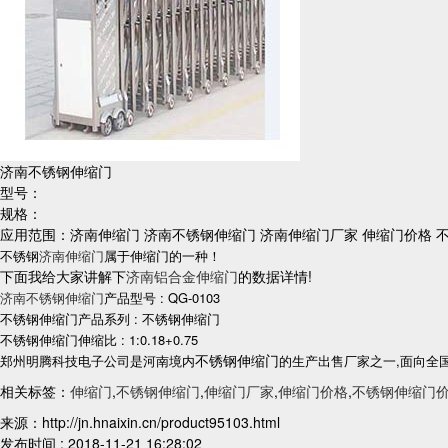
济南不锈钢伸缩门
型号：
规格：
应用范围：济南伸缩门 济南不锈钢伸缩门 济南伸缩门厂家 伸缩门价格 
不锈钢
济南伸缩门
属于伸缩门的一种！
下面我给大家讲解下
济南铝合金伸缩门
的数据详情!
济南不锈钢伸缩门
产品型号 : QG-0103
不锈钢伸缩门产品系列 : 不锈钢伸缩门
不锈钢伸缩门伸缩比 : 1:0.18+0.75
不锈钢伸缩门
郑州明腾科技电子公司是河南境内
的生产出售厂家之一,面向全
相关标签：
伸缩门
,
不锈钢伸缩门
,
伸缩门厂家
,
伸缩门价格
,
不锈钢伸缩门
来源：http://jn.hnaixin.cn/product95103.html
发布时间 : 2018-11-21 16:28:02