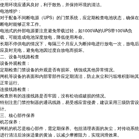
使用环境应通风良好，利于散热，并保持环境的清洁。
电池维护：
对于配备不间断电源（UPS）的门禁系统，应定期检查电池状态，确保在
断电时能够正常工作。
电池式的外部电源要注意避免带载过轻，如1000VA的UPS带100VA负
载，可能造成电池深度放电，降低使用寿命。
长期不停供电的情况下，每隔三个月应人为断掉电进行放电一次，放电后
应及时充电，避免电池因过度自放电而损坏。
二、设备与线路检查
设备外观检查：
定期检查门禁设备的外观是否有损坏、锈蚀或其他异常情况。
闸机等设备的表面和内部零部件应定期清洁，防止灰尘和污垢堆积影响其
正常运行。
连接线路检查：
检查所有的连接线路是否牢固，没有松动或破损的情况。
特别注意门禁控制器的通讯线路，易受感应雷侵袭，建议采用三级防雷设
计。
三、核心部件保养
机芯保养：
闸机的机芯是核心部件，需定期保养。包括清理表面的灰尘，对传动系统
进行清洁后涂抹适量的黄油，以减少摩擦阻力，实现润滑效果。