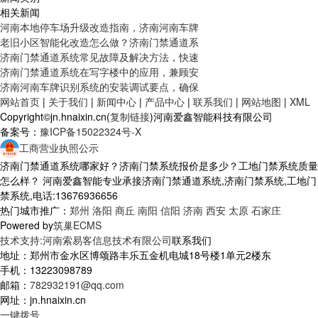
相关新闻
河南本地停车场升级改造指南，济南河南车牌
老旧小区智能化改造怎么做？济南门禁通道系
济南门禁通道系统常见故障及解决方法，快速
济南门禁通道系统在写字楼中的应用，兼顾安
济南河南车牌识别系统的安装调试要点，确保
网站首页
|
关于我们
|
新闻中心
|
产品中心
|
联系我们
|
网站地图
|
XML
Copyright©jn.hnaixin.cn(
复制链接
)河南爱鑫智能科技有限公司
备案号：
豫ICP备15022324号-X
工商营业执照公示
济南门禁通道系统哪家好？济南门禁系统报价是多少？工地门禁系统质量
怎么样？ 河南爱鑫智能专业承接济南门禁通道系统,济南门禁系统,工地门
禁系统,电话:13676936656
热门城市推广：
郑州
洛阳
商丘
南阳
信阳
济南
西安
太原
石家庄
Powered by
筑巢ECMS
技术支持:河南索易客信息技术有限公司
联系我们
地址：郑州市金水区博颂路丰乐五金机电城18号楼1单元2楼东
手机：13223098789
邮箱：
782932191@qq.com
网址：jn.hnaixin.cn
一键拨号