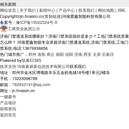
相关新闻
网站首页
|
关于我们
|
新闻中心
|
产品中心
|
联系我们
|
网站地图
|
XML
Copyright©jn.hnaixin.cn(
复制链接
)河南爱鑫智能科技有限公司
备案号：
豫ICP备15022324号-X
工商营业执照公示
济南门禁通道系统哪家好？济南门禁系统报价是多少？工地门禁系统质量
怎么样？ 河南爱鑫智能专业承接济南门禁通道系统,济南门禁系统,工地门
禁系统,电话:13676936656
热门城市推广：
郑州
洛阳
商丘
南阳
信阳
济南
西安
太原
石家庄
Powered by
筑巢ECMS
技术支持:河南索易客信息技术有限公司
联系我们
地址：郑州市金水区博颂路丰乐五金机电城18号楼1单元2楼东
手机：13223098789
邮箱：
782932191@qq.com
网址：jn.hnaixin.cn
一键拨号
产品项目
新闻资讯
返回首页