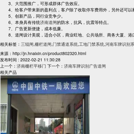
3、大范围推广，可形成群体广告效应。
4、给客户带来新的盈利点，客户除了收取停车费用外，另外还可以额
5、创新产品，同行业竞争少。
6、本身具有传统
济南道闸
的防水，抗风，抗震等特点。
7、广告更新便捷，成本低廉。
8、道闸设计美观，适合小区，商业旺地、公共场所、商务大厦、港
相关标签：
三辊闸
,
栅栏道闸
,
门禁通道系统
,
工地门禁系统
,
河南车牌识别
来源：http://jn.hnaixin.cn/product802320.html
发布时间 : 2022-02-21 11:30:28
上一个：
济南栅栏平移门
下一个：
济南车牌识别广告道闸
相关产品