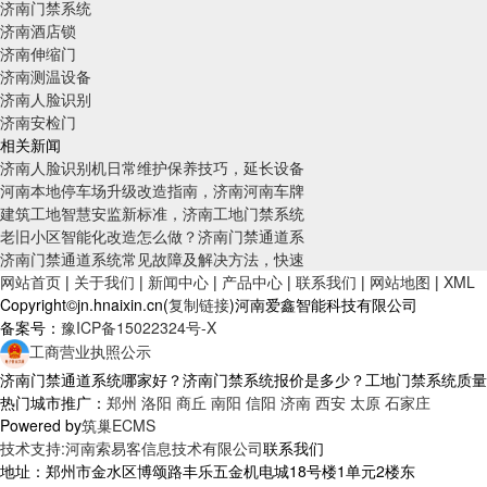
济南门禁系统
济南酒店锁
济南伸缩门
济南测温设备
济南人脸识别
济南安检门
相关新闻
济南人脸识别机日常维护保养技巧，延长设备
河南本地停车场升级改造指南，济南河南车牌
建筑工地智慧安监新标准，济南工地门禁系统
老旧小区智能化改造怎么做？济南门禁通道系
济南门禁通道系统常见故障及解决方法，快速
网站首页
|
关于我们
|
新闻中心
|
产品中心
|
联系我们
|
网站地图
|
XML
Copyright©jn.hnaixin.cn(
复制链接
)河南爱鑫智能科技有限公司
备案号：
豫ICP备15022324号-X
工商营业执照公示
济南门禁通道系统哪家好？济南门禁系统报价是多少？工地门禁系统质量怎么样
热门城市推广：
郑州
洛阳
商丘
南阳
信阳
济南
西安
太原
石家庄
Powered by
筑巢ECMS
技术支持:河南索易客信息技术有限公司
联系我们
地址：郑州市金水区博颂路丰乐五金机电城18号楼1单元2楼东