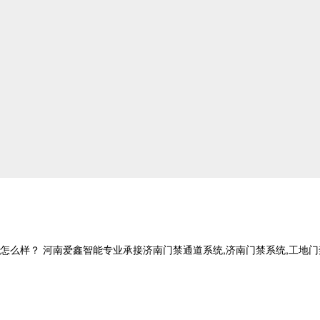
？ 河南爱鑫智能专业承接济南门禁通道系统,济南门禁系统,工地门禁系统,电