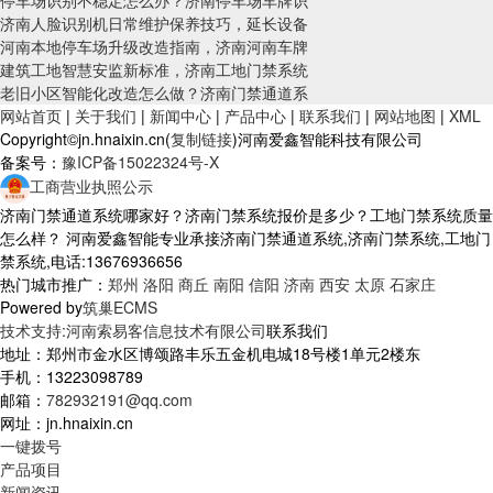
停车场识别不稳定怎么办？济南停车场车牌识
济南人脸识别机日常维护保养技巧，延长设备
河南本地停车场升级改造指南，济南河南车牌
建筑工地智慧安监新标准，济南工地门禁系统
老旧小区智能化改造怎么做？济南门禁通道系
网站首页
|
关于我们
|
新闻中心
|
产品中心
|
联系我们
|
网站地图
|
XML
Copyright©jn.hnaixin.cn(
复制链接
)河南爱鑫智能科技有限公司
备案号：
豫ICP备15022324号-X
工商营业执照公示
济南门禁通道系统哪家好？济南门禁系统报价是多少？工地门禁系统质量
怎么样？ 河南爱鑫智能专业承接济南门禁通道系统,济南门禁系统,工地门
禁系统,电话:13676936656
热门城市推广：
郑州
洛阳
商丘
南阳
信阳
济南
西安
太原
石家庄
Powered by
筑巢ECMS
技术支持:河南索易客信息技术有限公司
联系我们
地址：郑州市金水区博颂路丰乐五金机电城18号楼1单元2楼东
手机：13223098789
邮箱：
782932191@qq.com
网址：jn.hnaixin.cn
一键拨号
产品项目
新闻资讯