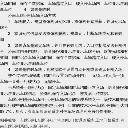
入场时间，保存至数据库，车辆越过入口，驶入停车场内，车位显示屏刷
新车位； 4、如果是临时
济南车牌识别
车辆入场方式
1、车辆驶入计费型摄像机识别区域，摄像机开始捕获，并识别出车
牌号；
2、将识别的信息发送摄像机脱机计费单元，判断车辆类别和有效
期；
3、如果该车是固定车辆，并且在有效期内，入口控制器发送开闸信
号，
济南道闸
开闸放行，语音播报和显示屏显示车牌号码、欢迎光临和有
效期；同时记录车辆入场时间，保存至数据库，车辆越过入口，驶入停车
场内，车位显示屏刷新车位；
4、如果是临时车辆，则根据软件设置自动开闸或者确认开闸入场。
整个过程自动完成（临时卡设置为自动开闸），无须工作人员干预，
车辆一直处于行驶状态，无需停车。
当系统处于脱机状态，固定车辆和临时车均能正常入场，语音播报和
显示屏显示车牌信息，摄像机保存入场记录，恢复后上传数据。
车牌识别是停车场用于识别车辆信息的管理系统之一，该技术能够提
取出行驶中的车辆的牌照并进行识别，目前的技术水平车牌识别率可达到
99.7%，那么，
济南车牌识别系统
对停车场管理究竟有何作用呢。
相关标签：
车牌识别
,
车牌识别广告道闸
,
门禁通道系统
,
工地门禁系统
,
河
南车牌识别系统
,
人脸识别机
,