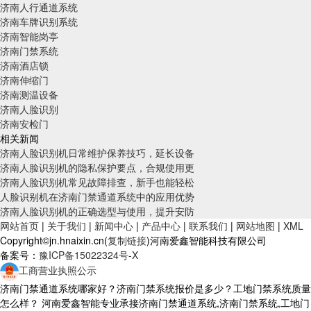
济南人行通道系统
济南车牌识别系统
济南智能岗亭
济南门禁系统
济南酒店锁
济南伸缩门
济南测温设备
济南人脸识别
济南安检门
相关新闻
济南人脸识别机日常维护保养技巧，延长设备
济南人脸识别机的隐私保护要点，合规使用更
济南人脸识别机常见故障排查，新手也能轻松
人脸识别机在济南门禁通道系统中的应用优势
济南人脸识别机的正确选型与使用，提升安防
网站首页
|
关于我们
|
新闻中心
|
产品中心
|
联系我们
|
网站地图
|
XML
Copyright©jn.hnaixin.cn(
复制链接
)河南爱鑫智能科技有限公司
备案号：
豫ICP备15022324号-X
工商营业执照公示
济南门禁通道系统哪家好？济南门禁系统报价是多少？工地门禁系统质量
怎么样？ 河南爱鑫智能专业承接济南门禁通道系统,济南门禁系统,工地门