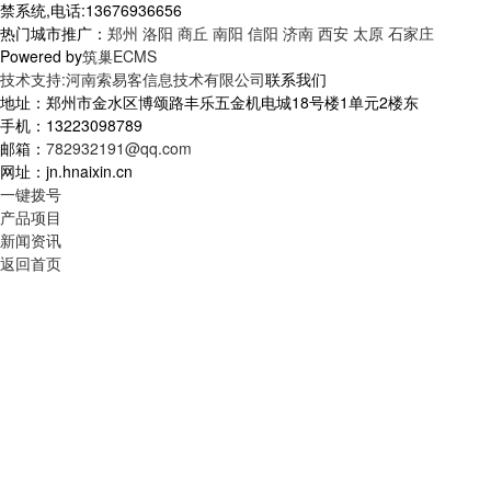
禁系统,电话:13676936656
热门城市推广：
郑州
洛阳
商丘
南阳
信阳
济南
西安
太原
石家庄
Powered by
筑巢ECMS
技术支持:河南索易客信息技术有限公司
联系我们
地址：郑州市金水区博颂路丰乐五金机电城18号楼1单元2楼东
手机：13223098789
邮箱：
782932191@qq.com
网址：jn.hnaixin.cn
一键拨号
产品项目
新闻资讯
返回首页