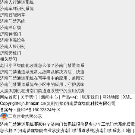
济南人行通道系统
济南车牌识别系统
济南智能岗亭
济南门禁系统
济南酒店锁
济南伸缩门
济南测温设备
济南人脸识别
济南安检门
相关新闻
老旧小区智能化改造怎么做？济南门禁通道系
济南门禁通道系统常见故障及解决方法，快速
济南门禁通道系统在写字楼中的应用，兼顾安
济南门禁通道系统在小区中的应用，守护居家
人脸识别机在济南门禁通道系统中的应用优势
网站首页
|
关于我们
|
新闻中心
|
产品中心
|
联系我们
|
网站地图
|
XML
Copyright©jn.hnaixin.cn(
复制链接
)河南爱鑫智能科技有限公司
备案号：
豫ICP备15022324号-X
工商营业执照公示
济南门禁通道系统哪家好？济南门禁系统报价是多少？工地门禁系统质量
怎么样？ 河南爱鑫智能专业承接济南门禁通道系统,济南门禁系统,工地门