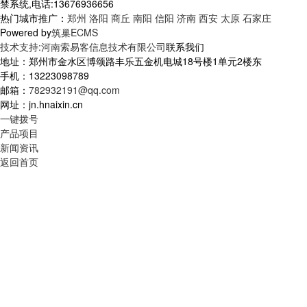
禁系统,电话:13676936656
热门城市推广：
郑州
洛阳
商丘
南阳
信阳
济南
西安
太原
石家庄
Powered by
筑巢ECMS
技术支持:河南索易客信息技术有限公司
联系我们
地址：郑州市金水区博颂路丰乐五金机电城18号楼1单元2楼东
手机：13223098789
邮箱：
782932191@qq.com
网址：jn.hnaixin.cn
一键拨号
产品项目
新闻资讯
返回首页