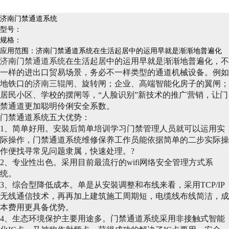
济南门禁通道系统
型号：
规格：
应用范围：济南门禁通道系统在生活起居中的运用早就是渐渐地普遍化
济南门禁通道系统
在生活起居中的运用早就是渐渐地普遍化，不
一样的进出口贸易场景，务必不一样类型的通道机械设备。例如
地铁口的
济南三辊闸
、旋转闸；企业、高端智能化房子的翼闸；
居民小区、学校的摆闸等，“人脸识别”新技术的推广营销，让门
禁通道更加聪明伶俐安全系数。
门禁通道系统五大优势：
1、简单好用。安裝后简单培训学习门禁管理人员就可以运用实
际操作，门禁通道系统维修保养工作员能依据简单的二步实际操
作便找寻常见问题隶属，快速处理。?
2、专业性出色。采用目前最流行的wifi网络安全管理方式系
统。
3、综合型降低成本。单是从安裝调整和布线来看，采用TCP/IP
无线通信技术，再再加上建筑施工周期短，电缆线布线简洁，成
本费用更具备优势。
4、生态环境保护主要用途多。门禁通道系统采用非接触式智能